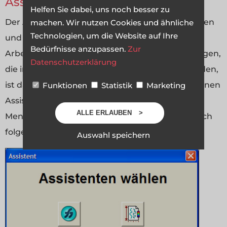
Assistent
Helfen Sie dabei, uns noch besser zu
Der Assistent hilft beim Start von neuen Projekten
machen. Wir nutzen Cookies und ähnliche
Technologien, um die Website auf Ihre
und vereinfacht nicht nur für Einsteiger den
Bedürfnisse anzupassen.
Zur
Arbeitsablauf. Bei verschieden Aufgabenstellungen,
Datenschutzerklärung
die in den folgenden Abschnitten erläutert werden,
ist das interaktive Dialogfenster behilflich. Um einen
Funktionen
Statistik
Marketing
Assistenten auszuwählen führen Sie den
ALLE ERLAUBEN
Menübefehl Hilfe -> Assistenten aus. Es öffnet sich
folgendes Fenster:
Auswahl speichern