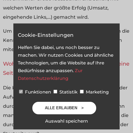
welchen Werten der größte Erfolg (Umsatz,
eingehende Links,…) gemacht wird.
Um sich gut vergleichen zu können sollte man in die
Cookie-Einstellungen
Kennziffern vielleicht noch die Anzahl aller Seiten
Helfen Sie dabei, uns noch besser zu
miteinbringen.
machen. Wir nutzen Cookies und ähnliche
Technologien, um die Website auf Ihre
Woher bekomme ich die Kennziffern für meine
Bedürfnisse anzupassen.
Zur
Seite?
Datenschutzerklärung
Die Kennziffern sind ja alle schön und gut, doch der
Funktionen
Statistik
Marketing
Aufwand diese zu ermitteln ist enorm. Die
durchschnittlichen Seitenaufrufe / Besucher kann
ALLE ERLAUBEN
man ja noch aus den Tracking-Tools ziehen, aber die
Auswahl speichern
durchschnittliche Anzahl an Seitenaufrufen von der